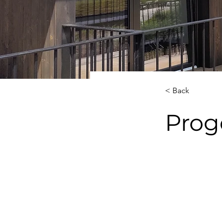
< Back
Prog