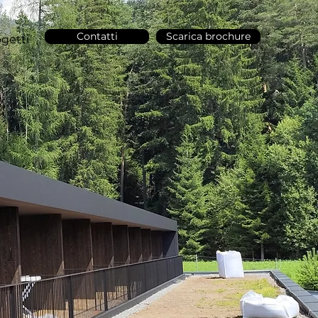
Contatti
Scarica brochure
getti